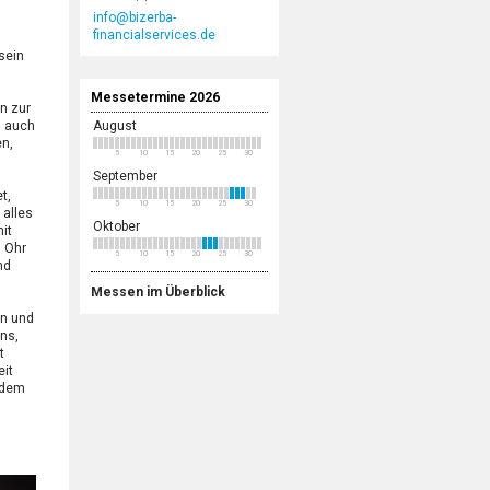
info@bizerba-
financialservices.de
sein
Messetermine 2026
n zur
m auch
August
en,
5
10
15
20
25
30
September
t,
5
10
15
20
25
30
 alles
Oktober
it
s Ohr
5
10
15
20
25
30
nd
Messen im Überblick
en und
ns,
t
it
 dem