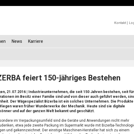
Kontakt
Lo
men
News
Karriere
ZERBA feiert 150-jähriges Bestehen
gen, 21.07.2016
| Industrieunternehmen, die seit 150 Jahren bestehen, seit fün
ationen im Besitz einer Familie sind und von dieser auch geführt werden, sin
nheit. Der Wägespezialist Bizerba ist ein solches Unternehmen. Die Produkte
iegen waren früher Wunderwerke der Mechanik. Heute sind sie digitale
könner und auf der ganzen Welt bekannt und geschätzt.
sondere im Verpackungsumfeld sind die Geräte und Anwendungen nicht mehr
denken, etwa jede zweite Packung im Supermarkt wurde mit Bizerba-Technologi
en und gekennzeichnet. Der einstige Maschinen-Hersteller hat sich zu einem