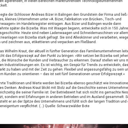
eit agierenden, in vielen Bereichen marktführenden Technologieunternehmen
kelt.
legte der Schlosser Andreas Bizer in Balingen den Grundstein der Firma und ließ 
es, kleines Unternehmen unter »A. Bizer, Fabrikation von Brücken-, Tisch- und
nwaagen« im Handelsregister eintragen. Aus Bizer und Balingen wurde dann
ehnte später die Bizerba. Was mit Waagen begann, entwickelte sich in 150 Jahre
gsgeschichte. Heute sind neben Ladenwaagen und Schneidemaschinen vor alle
rieanlagen von Bizerba stark gefragt. Sie sind Alleskönner und verarbeiten, wieg
n und zeichnen aus, etikettieren und verpacken am Fließband.
as Wilhelm Kraut, der aktuell in fünfter Generation das Familienunternehmen leite
ht das Erfolgsrezept auf den Punkt zu bringen: »Wir setzen bei Bizerba seit jeher
, die Wünsche der Kunden und Verbraucher zu erkennen. Darauf stellen wir uns m
n Industrielösungen ein. Es ist wichtig, ein Gespür für Trends zu entwickeln, da
rkt zu haben und mit der Zeit zu gehen. Flexibel und anpassungsfähig zu sein u
am Kunden zu orientieren – das ist seit fünf Generationen unser Erfolgsrezept.«
rte Traditionen und Werte werden bei Bizerba ebenso geschätzt wie Innovation
hes Denken. Andreas Kraut blickt mit Stolz auf die Geschichte seines Unternehme
eichzeitig die seiner Familie ist. Der Betriebswirt hat sich nicht ins gemachte Nes
zt, sondern erst Erfahrungen in anderen Betrieben und im Ausland gesammelt. Se
steht er an der Spitze des Unternehmens und fühlt sich der langen Tradition und
eneigentum verpflichtet. (...) Quelle: Schwarzwälder Bote