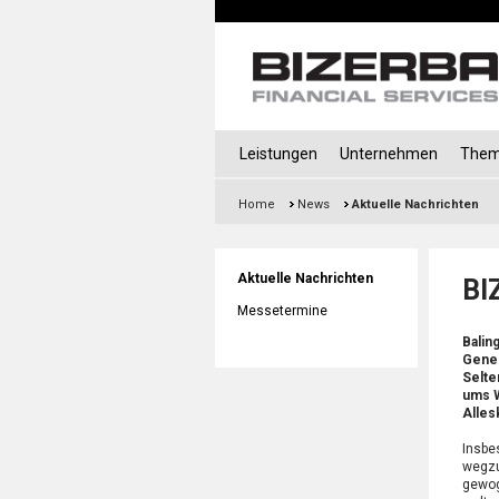
Leistungen
Unternehmen
The
Home
News
Aktuelle Nachrichten
Aktuelle Nachrichten
BI
Messetermine
Balin
Gener
Selte
ums W
Alles
Insbe
wegzu
gewog