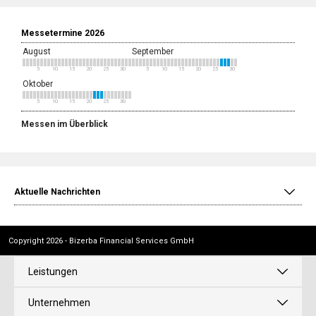
Messetermine 2026
August
September
5
10
15
20
25
30
5
10
15
20
25
30
Oktober
5
10
15
20
25
30
Messen im Überblick
Aktuelle Nachrichten
Copyright 2026 - Bizerba Financial Services GmbH
Leistungen
Unternehmen