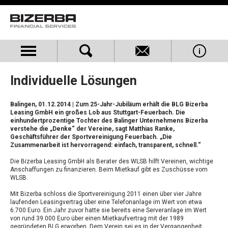
Individuelle Lösungen
Balingen, 01.12.2014
| Zum 25-Jahr-Jubiläum erhält die BLG Bizerba
Leasing GmbH ein großes Lob aus Stuttgart-Feuerbach. Die
einhundertprozentige Tochter des Balinger Unternehmens Bizerba
verstehe die „Denke“ der Vereine, sagt Matthias Ranke,
Geschäftsführer der Sportvereinigung Feuerbach. „Die
Zusammenarbeit ist hervorragend: einfach, transparent, schnell.“
Die Bizerba Leasing GmbH als Berater des WLSB hilft Vereinen, wichtige
Anschaffungen zu finanzieren. Beim Mietkauf gibt es Zuschüsse vom
WLSB.
Mit Bizerba schloss die Sportvereinigung 2011 einen über vier Jahre
laufenden Leasingvertrag über eine Telefonanlage im Wert von etwa
6.700 Euro. Ein Jahr zuvor hatte sie bereits eine Serveranlage im Wert
von rund 39.000 Euro über einen Mietkaufvertrag mit der 1989
gegründeten BLG erworben. Dem Verein sei es in der Vergangenheit