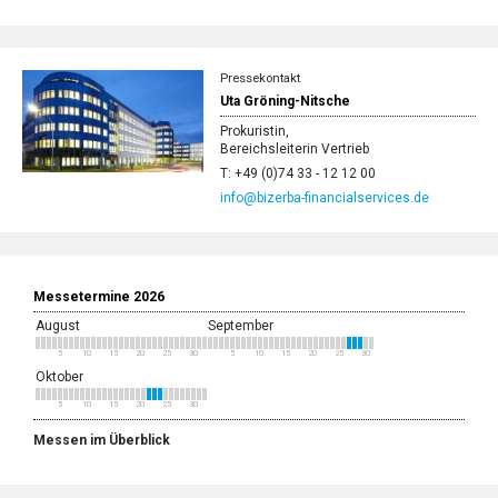
Pressekontakt
Uta Gröning-Nitsche
Prokuristin,
Bereichsleiterin Vertrieb
T: +49 (0)74 33 - 12 12 00
info@bizerba-financialservices.de
Messetermine 2026
August
September
5
10
15
20
25
30
5
10
15
20
25
30
Oktober
5
10
15
20
25
30
Messen im Überblick