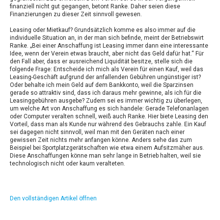
finanziell nicht gut gegangen, betont Ranke. Daher seien diese
Finanzierungen zu dieser Zeit sinnvoll gewesen.
Leasing oder Mietkauf? Grundsätzlich komme es also immer auf die
individuelle Situation an, in der man sich befinde, meint der Betriebswirt
Ranke. „Bei einer Anschaffung ist Leasing immer dann eine interessante
Idee, wenn der Verein etwas braucht, aber nicht das Geld dafür hat.“ Für
den Fall aber, dass er ausreichend Liquidität besitze, stelle sich die
folgende Frage: Entscheide ich mich als Verein für einen Kauf, weil das
Leasing-Geschäft aufgrund der anfallenden Gebühren ungünstiger ist?
Oder behalte ich mein Geld auf dem Bankkonto, weil die Sparzinsen
gerade so attraktiv sind, dass ich daraus mehr gewinne, als ich für die
Leasinggebühren ausgebe? Zudem sei es immer wichtig zu überlegen,
um welche Art von Anschaffung es sich handele: Gerade Telefonanlagen
oder Computer veralten schnell, weiß auch Ranke. Hier biete Leasing den
Vorteil, dass man als Kunde nur während des Gebrauchs zahle. Ein Kauf
sei dagegen nicht sinnvoll, weil man mit den Geräten nach einer
gewissen Zeit nichts mehr anfangen könne. Anders sehe das zum
Beispiel bei Sportplatzgerätschaften wie etwa einem Aufsitzmäher aus.
Diese Anschaffungen könne man sehr lange in Betrieb halten, weil sie
technologisch nicht oder kaum veralteten.
Den vollständigen Artikel öffnen