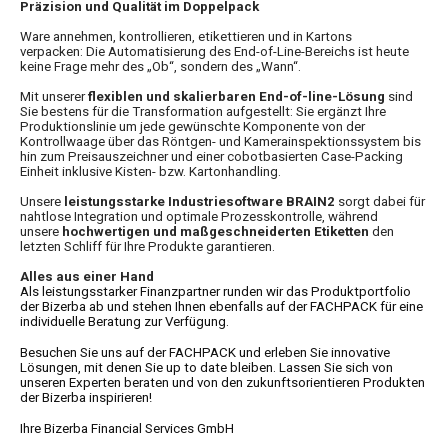
Präzision und Qualität im Doppelpack
Ware annehmen, kontrollieren, etikettieren und in Kartons
verpacken: Die Automatisierung des End-of-Line-Bereichs ist heute
keine Frage mehr des „Ob“, sondern des „Wann“.
Mit unserer
flexiblen und skalierbaren End-of-line-Lösung
sind
Sie bestens für die Transformation aufgestellt: Sie ergänzt Ihre
Produktionslinie um jede gewünschte Komponente von der
Kontrollwaage über das Röntgen- und Kamerainspektionssystem bis
hin zum Preisauszeichner und einer cobotbasierten Case-Packing
Einheit inklusive Kisten- bzw. Kartonhandling.
Unsere
leistungsstarke Industriesoftware BRAIN2
sorgt dabei für
nahtlose Integration und optimale Prozesskontrolle, während
unsere
hochwertigen und maßgeschneiderten Etiketten
den
letzten Schliff für Ihre Produkte garantieren.
Alles aus einer Hand
Als leistungsstarker Finanzpartner runden wir das Produktportfolio
der Bizerba ab und stehen Ihnen ebenfalls auf der FACHPACK für eine
individuelle Beratung zur Verfügung.
Besuchen Sie uns auf der FACHPACK und erleben Sie innovative
Lösungen, mit denen Sie up to date bleiben. Lassen Sie sich von
unseren Experten beraten und von den zukunftsorientieren Produkten
der Bizerba inspirieren!
Ihre Bizerba Financial Services GmbH