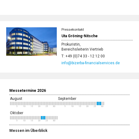
Pressekontakt
Uta Gröning-Nitsche
Prokuristin,
Bereichsleiterin Vertrieb
T: +49 (0)74 33 - 12 12 00
info@bizerba-financialservices.de
Messetermine 2026
August
September
5
10
15
20
25
30
5
10
15
20
25
30
Oktober
5
10
15
20
25
30
Messen im Überblick