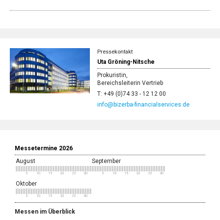
Pressekontakt
Uta Gröning-Nitsche
Prokuristin,
Bereichsleiterin Vertrieb
T: +49 (0)74 33 - 12 12 00
info@bizerba-financialservices.de
Messetermine 2026
August
September
5
10
15
20
25
30
5
10
15
20
25
30
Oktober
5
10
15
20
25
30
Messen im Überblick