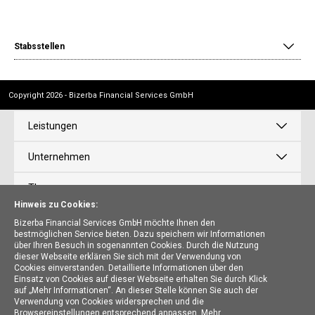
Stabsstellen
Copyright 2026 - Bizerba Financial Services GmbH
Leistungen
Unternehmen
Themen
Hinweis zu Cookies:
News
Bizerba Financial Services GmbH möchte Ihnen den
bestmöglichen Service bieten. Dazu speichern wir Informationen
über Ihren Besuch in sogenannten Cookies. Durch die Nutzung
Karriere
dieser Webseite erklären Sie sich mit der Verwendung von
Cookies einverstanden. Detaillierte Informationen über den
Einsatz von Cookies auf dieser Webseite erhalten Sie durch Klick
auf „Mehr Informationen“. An dieser Stelle können Sie auch der
Bizerba Financial Services GmbH
Verwendung von Cookies widersprechen und die
Browsereinstellungen entsprechend anpassen.
Mehr